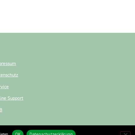
pressum
tenschutz
rvice
line Support
B
ieten.
OK
Datenschutzerklärung