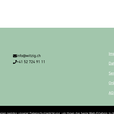
Im
info@witzig.ch
+41 52 724 91 11
Da
Se
On
AG
gien gemäss unserer Datenschutzerklärung, um Ihnen das beste Web-Erlebnis zu b