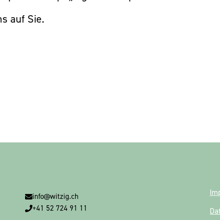
s auf Sie.
Im
info@witzig.ch
+41 52 724 91 11
Da